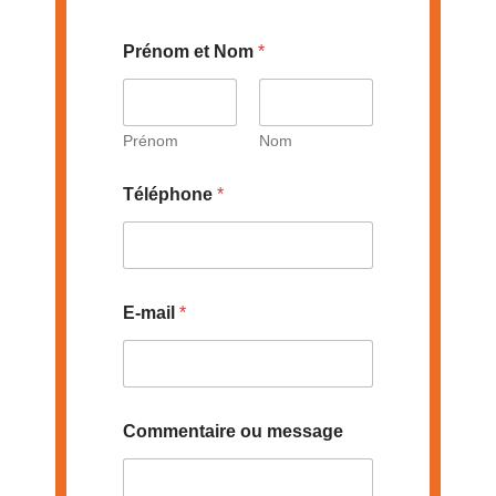
T
Prénom et Nom
*
é
l
é
p
h
Prénom
Nom
o
n
Téléphone
*
e
A
c
c
o
r
E-mail
*
d
m
e
s
s
Commentaire ou message
a
g
e